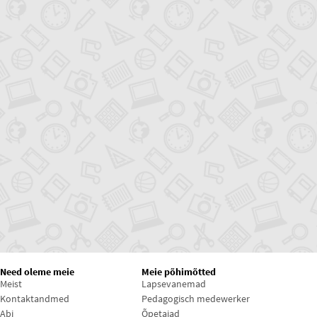
Need oleme meie
Meie põhimõtted
Meist
Lapsevanemad
Kontaktandmed
Pedagogisch medewerker
Abi
Õpetajad