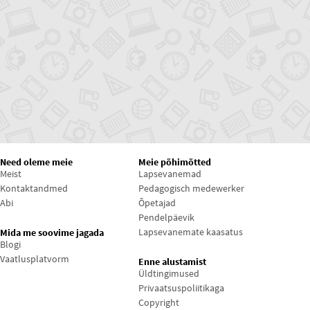
Need oleme meie
Meie põhimõtted
Meist
Lapsevanemad
Kontaktandmed
Pedagogisch medewerker
Abi
Õpetajad
Pendelpäevik
Lapsevanemate kaasatus
Mida me soovime jagada
Blogi
Vaatlusplatvorm
Enne alustamist
Üldtingimused
Privaatsuspoliitikaga
Copyright