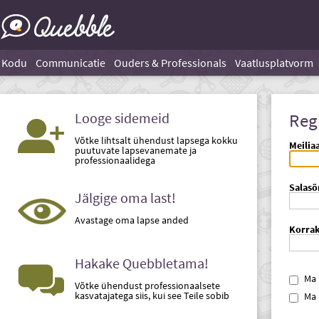
Kodu
Communicatie
Ouders & Professionals
Vaatlusplatvorm
Looge sidemeid
Reg
Võtke lihtsalt ühendust lapsega kokku
Meilia
puutuvate lapsevanemate ja
professionaalidega
Salasõ
Jälgige oma last!
Avastage oma lapse anded
Korrak
Hakake Quebbletama!
Ma
Võtke ühendust professionaalsete
kasvatajatega siis, kui see Teile sobib
Ma