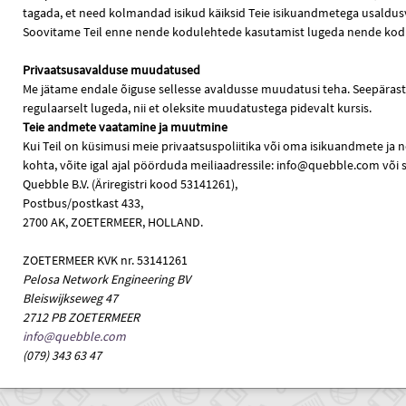
tagada, et need kolmandad isikud käiksid Teie isikuandmetega usaldusv
Soovitame Teil enne nende kodulehtede kasutamist lugeda nende kodu
Privaatsusavalduse muudatused
Me jätame endale õiguse sellesse avaldusse muudatusi teha. Seepärast
regulaarselt lugeda, nii et oleksite muudatustega pidevalt kursis.
Teie andmete vaatamine ja muutmine
Kui Teil on küsimusi meie privaatsuspoliitika või oma isikuandmete j
kohta, võite igal ajal pöörduda meiliaadressile: info@quebble.com või saa
Quebble B.V. (Äriregistri kood 53141261),
Postbus/postkast 433,
2700 AK, ZOETERMEER, HOLLAND.
ZOETERMEER KVK nr. 53141261
Pelosa Network Engineering BV
Bleiswijkseweg 47
2712 PB ZOETERMEER
info@quebble.com
(079) 343 63 47