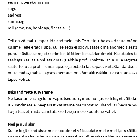
eesnimi, perekonnanimi
sugu
aadress
sünniaeg
roll (ema, isa, hooldaja, õpetaja, ...)
Teil on võimalik importida andmeid, mis Te olete juba avaldanud mõne
küsime Teile eraldi luba. Kui Te seda ei soovi, saate oma andmed sisestad
puhul küsitakse registreerimisel töötlemiseks äriandmeid. Kasutades t
saab iga kasutaja hallata oma Quebble profiili nähtavust. Kui Te registree
saate Te luua profiili oma lapsele ja pidada lapsepäevikut. Standardselt
mitte midagi näha. Lapsevanematel on võimalik isiklikult otsustada a
lapse kohta.
Isikuandmete turvamine
Me kasutame rangeid turvaprotseduure, muu hulgas selleks, et vältida 
isikuandmetele. Seepärast kasutame me turvatud ühendusi (Secure Sock
kogu teavet, mida vahetatakse Teie ja meie kodulehe vahel.
Meil ja uudiskiri
Kui te logite end sisse meie kodulehel või saadate meile meili, siis säil