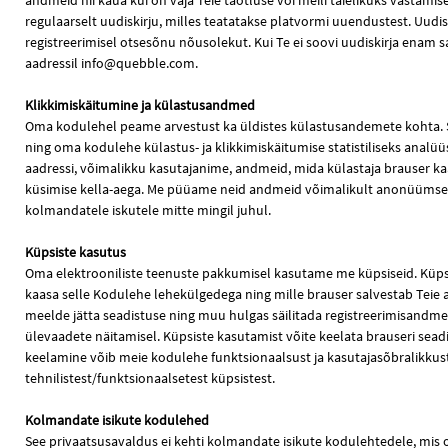
andmeid nii kaua kui on vaja Teie taotluse või meili täielikuks vastami
regulaarselt uudiskirju, milles teatatakse platvormi uuendustest. Uudisk
registreerimisel otsesõnu nõusolekut. Kui Te ei soovi uudiskirja enam saa
aadressil info@quebble.com.
Klikkimiskäitumine ja külastusandmed
Oma kodulehel peame arvestust ka üldistes külastusandemete kohta. S
ning oma kodulehe külastus- ja klikkimiskäitumise statistiliseks analüüs
aadressi, võimalikku kasutajanime, andmeid, mida külastaja brauser 
küsimise kella-aega. Me püüame neid andmeid võimalikult anonüümsek
kolmandatele iskutele mitte mingil juhul.
Küpsiste kasutus
Oma elektrooniliste teenuste pakkumisel kasutame me küpsiseid. Küpsis
kaasa selle Kodulehe lehekülgedega ning mille brauser salvestab Teie a
meelde jätta seadistuse ning muu hulgas säilitada registreerimisandmeid
ülevaadete näitamisel. Küpsiste kasutamist võite keelata brauseri seadist
keelamine võib meie kodulehe funktsionaalsust ja kasutajasõbralikkust p
tehnilistest/funktsionaalsetest küpsistest.
Kolmandate isikute kodulehed
See privaatsusavaldus ei kehti kolmandate isikute kodulehtedele, mis o