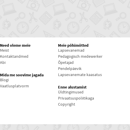
Need oleme meie
Meie põhimõtted
Meist
Lapsevanemad
Kontaktandmed
Pedagogisch medewerker
Abi
Õpetajad
Pendelpäevik
Lapsevanemate kaasatus
Mida me soovime jagada
Blogi
Vaatlusplatvorm
Enne alustamist
Üldtingimused
Privaatsuspoliitikaga
Copyright