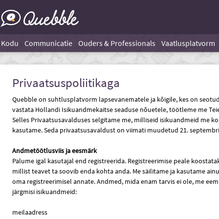
Kodu
Communicatie
Ouders & Professionals
Vaatlusplatvorm
Privaatsuspoliitikaga
Quebble on suhtlusplatvorm lapsevanematele ja kõigile, kes on seot
vastata Hollandi Isikuandmekaitse seaduse nõuetele, töötleme me Teie 
Selles Privaatsusavalduses selgitame me, milliseid isikuandmeid me k
kasutame. Seda privaatsusavaldust on viimati muudetud 21. septembri
Andmetöötlusviis ja eesmärk
Palume igal kasutajal end registreerida. Registreerimise peale koostatak
millist teavet ta soovib enda kohta anda. Me säilitame ja kasutame ainul
oma registreerimisel annate. Andmed, mida enam tarvis ei ole, me eem
järgmisi isikuandmeid:
meilaadress