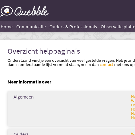
Home
Communicatie
Ouders & Professionals
Observatie platf
Overzicht helppagina's
Onderstaand vind je een overzicht van veel gestelde vragen. Heb je an
dan in onderstaande lijst vermeld staan, neem dan
contact
met ons op
Meer informatie over
Algemeen
Ho
Wi
Ho
Ho
Ho
Ho
Ouders
We