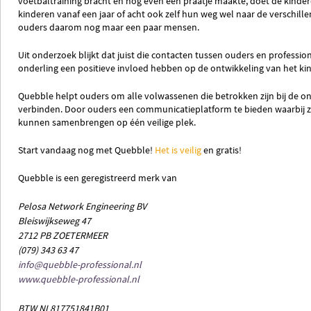
voetbaltraining bracht en nog even een praatje maakte, doet de kinde
kinderen vanaf een jaar of acht ook zelf hun weg wel naar de verschillen
ouders daarom nog maar een paar mensen.
Uit onderzoek blijkt dat juist die contacten tussen ouders en professio
onderling een positieve invloed hebben op de ontwikkeling van het kin
Quebble helpt ouders om alle volwassenen die betrokken zijn bij de on
verbinden. Door ouders een communicatieplatform te bieden waarbij 
kunnen samenbrengen op één veilige plek.
Start vandaag nog met Quebble!
Het is veilig
en gratis!
Quebble is een geregistreerd merk van
Pelosa Network Engineering BV
Bleiswijkseweg 47
2712 PB ZOETERMEER
(079) 343 63 47
info@quebble-professional.nl
www.quebble-professional.nl
BTW NL817751841B01